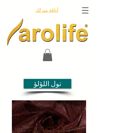
أناقة منزلك
تول اللؤلؤ